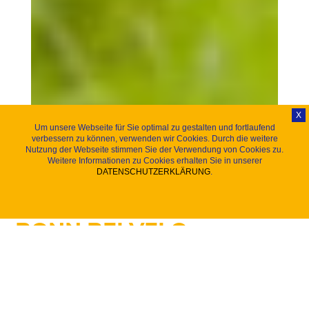
X
Um unsere Webseite für Sie optimal zu gestalten und fortlaufend
verbessern zu können, verwenden wir Cookies. Durch die weitere
Nutzung der Webseite stimmen Sie der Verwendung von Cookies zu.
Weitere Informationen zu Cookies erhalten Sie in unserer
DATENSCHUTZERKLÄRUNG
.
HOCHWERTIGER
FAHRRADVERKAUF IN
BONN BEI VELO
WUNDERLICH
Auf der Suche nach einem sportlichen und
umweltfreundlichen Gefährt ist man bei Velo Wunderlich